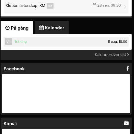
Klubbmästerskap, KM
28 sep, 09:30
Vit
Kalender
På gång
11 aug, 18:00
Vit
Träning
Kalenderöversikt
Facebook
Kansli