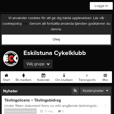
Logga in
Vi använder cookies för att ge dig bästa upplevelsen. Läs vår
cookiepolicy
här
. Genom att fortsätta använda tjänsten godkänner du
denna.
Okej
Eskilstuna Cykelklubb
Välj grupp
Start
Bli medlem
Kalender
Om klubben
Träningsinfo
Mer
Nyheter
Klubbnyheter
Tävlingslicens + Tävlingsbidrag
Under fliken dokument finns nu info angående tävliningslicens samt tävlingsbidrag för cykelsäsongen 2026.
Eskilstuna Cykelklubb
17 maj
0