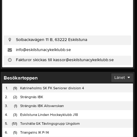
Solbackavägen 11 B, 63222 Eskilstuna
info@eskilstunacykelklubb.se
Fakturor skickas till kassor@eskilstunacykelklubb.se
Besökartoppen
Länet
1.
(9)
Katrineholms SK FK Seniorer division 4
2.
(2)
Strängnäs IBK
3.
(1)
Strängnäs IBK Allsvenskan
4.
(3)
Eskilstuna Linden Hockeyklubb J18
5.
(51)
Torshälla GK Tävlingsgrupp Ungdom
6.
(5)
Triangelns IK P-14