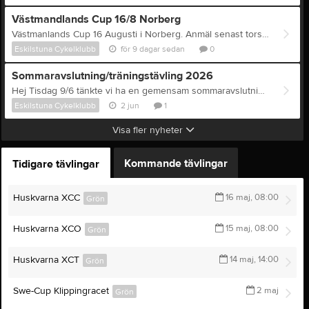
Västmandlands Cup 16/8 Norberg
Västmanlands Cup 16 Augusti i Norberg. Anmäl senast torsdag 8/8 kl 20:00 till info@eskilstunacykelklubb.se Namn och klass. OBS! tävlingslicens är obligatoriskt förutom i nybörjarklass Inbjudan
Eskilstuna Cykelklubb
för 9 dagar sedan
0
Sommaravslutning/träningstävling 2026
Hej Tisdag 9/6 tänkte vi ha en gemensam sommaravslutning i Odlaren med en träningstävling. Efteråt kommer det finnas hamburgare och dricka till alla barn och ungdomar. Även till vuxna mot en liten peng. Vill man inte tävla kan man komma och hänga i skogen och heja på sina kompisar och sedan äta hamburgare. Se länk för inbjudan och anmälningslänk. (Bra om alla anmäler sig senast söndagen 7/6 så vi kan planera inköp och fördelning av nummer på tävlingen) Inbjudan Vi behöver lite hjälp av er föräldrar med grillning och inköp och mindre betungande uppgifter på tävlingen (sekitariat, tidtagning mm) hör av er till någon tränare, mig (Pierre Turborn) eller info@eskilstunacykelklubb.se
Eskilstuna Cykelklubb
2 jun
1
Visa fler nyheter
Kommande tävlingar
Tidigare tävlingar
Huskvarna XCC
16 maj, 08:00
Grön
Huskvarna XCO
15 maj, 08:00
Grön
Huskvarna XCT
14 maj, 14:00
Grön
Swe-Cup Klippingracet
2 maj
Grön